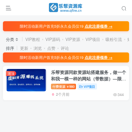
限时活动新用户首充5折永久会员仅19
点此注册领券 →
分类
VIP教程
VIP源码
VIP资源
VIP项目
吸粉引流
短
排序
更新
浏览
点赞
评论
限时活动新用户首充5折永久会员仅19
点此注册领券 →
乐帮资源同款资源站搭建服务，做一个
置顶
和我一模一样的网站（带数据）—限时
特价
付费资源
980
VIP项目
￥
2个月前
344