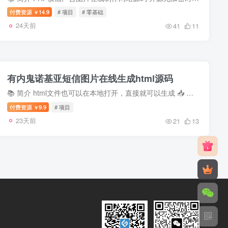
付费资源
14.9
# 项目
# 零基础
￥
24天前
41
11
有内鬼诺基亚短信图片在线生成html源码
📚 简介 html文件也可以在本地打开，直接就可以生成 📥 资源下载 https://www.skpan.cn/OlNMxyUJYZO 📢 声明：本站所有源码均来自互联网，均可免费下载，仅供会员学习测试...
付费资源
9.9
# 项目
￥
23天前
21
13