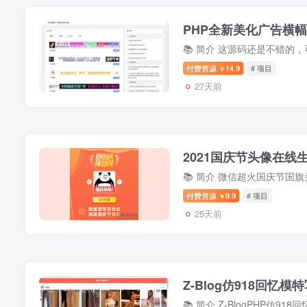
PHP全新美化广告横
付费资源
14.9
# 项目
￥
27天前
2021国庆节头像在线
付费资源
9.9
# 项目
￥
25天前
Z-Blog仿918回忆