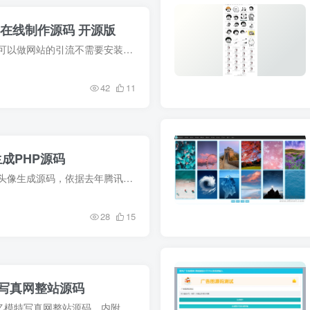
幅在线制作源码 开源版
📚 简介 这源码还是不错的，可以做网站的引流不需要安装上传就可以使用，在第一版基础上做了二次开发更加好用注意：主机和服务器均可架设搭建,如果使用宝塔架设点击访问的时候提示找不到...
42
11
生成PHP源码
📚 简介 微信超火国庆节国旗头像生成源码，依据去年腾讯新闻活动修改，新增中秋节头像，静态页前端生成速度超快! 📥 资源下载 https://www.skpan.cn/2nCjl7dA1wR 📢 声明...
28
15
模特写真网整站源码
📚 简介 Z-BlogPHP仿918回忆模特写真网整站源码，内附安装说明 📥 资源下载 https://www.skpan.cn/nCvVrb2Lfzd 📢 声明：本站所有源码均来自互联网，均可免费下载，仅供会...