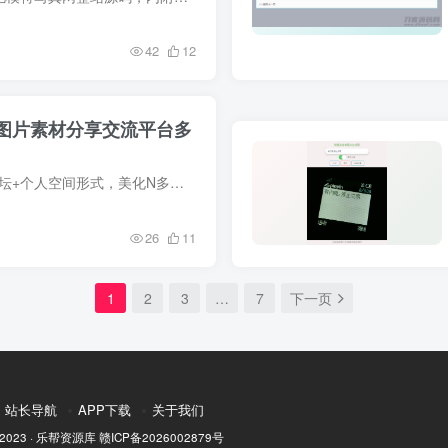
42
12
站酷图片素材分享交流平台多
📚 简介 1、本模板为门户+论坛+个人空间形式，美化N多默认模板页面2、全新的搜索页，搜索页面图片展示。3、全新独家论坛首页版块卡片形式展示方式，分区切换4、版块列表页，全新设计的图...
26
11
1
2
3
…
7
下一页
站长导航
APP下载
关于我们
 2023 ·
乐帮资源库
赣ICP备2026002879号