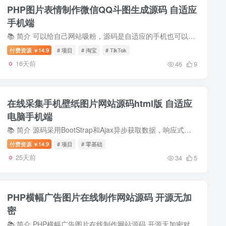
PHP图片表情制作微信QQ斗图生成源码 自适应
手机端
📚 简介 可以给自己网站吸粉，源码是自适应的手机也可以浏览！ 源码集成了搜狗搜索图片接口，可以一键搜索百万图片，还有表情制作等模块 📥 资源下载 https://www.skpan.cn/NrL2g...
付费资源
14.9
# 项目
# 淘宝
# TikTok
￥
16天前
46
9
在线采集手机壁纸图片网站源码html版 自适应
电脑手机端
📚 简介 源码采用BootStrap和Ajax异步获取数据，响应式的页面 在电脑和手机端的体验都不错。 📥 资源下载 https://www.skpan.cn/WylS16r3g8Z 📢 声明：本站所有源码均来自...
付费资源
14.9
# 项目
# 零基础
￥
25天前
34
5
PHP横幅广告图片在线制作网站源码 开源无加
密
📚 简介 PHP横幅广告图片在线制作网站源码 开源无加密对于小型代刷、卡盟等站长买广告位放的横幅图片制作 非常方便首页内容修改文件在index.php文字 首页文字广告修改在jason.php文件源...