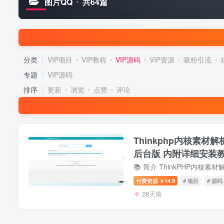
图片QQ
共64篇
分类
VIP项目
VIP教程
VIP源码
VIP资源
吸粉引流
专题
VIP源码
排序
更新
浏览
点赞
评论
Thinkphp内核素材
后台版 内附详细安装
付费资源
14.9
# 项目
# 源码
￥
28天前