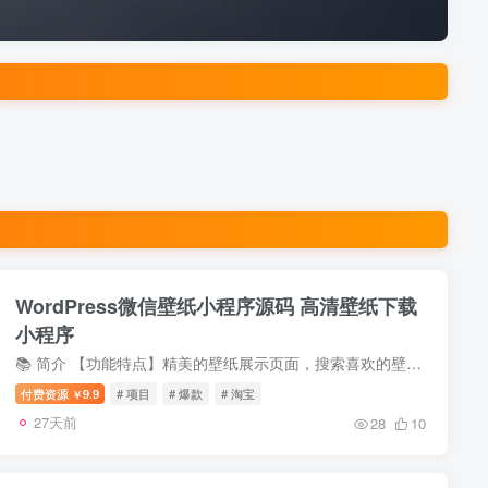
WordPress微信壁纸小程序源码 高清壁纸下载
小程序
📚 简介 【功能特点】精美的壁纸展示页面，搜索喜欢的壁纸，下载壁纸需观看激励视频广告，看一次，可免费下一天，热门壁纸榜单，壁纸收藏、分享功能。【注意事项】本程序需搭建在wordpre...
付费资源
9.9
# 项目
# 爆款
# 淘宝
￥
27天前
28
10