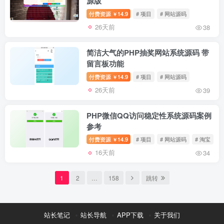
源版
付费资源
14.9
# 项目
# 网站源码
￥
26天前
38
简洁大气的PHP抽奖网站系统源码 带
留言板功能
付费资源
14.9
# 项目
# 网站源码
￥
26天前
39
PHP微信QQ访问稳定性系统源码案例
参考
付费资源
14.9
# 项目
# 网站源码
# 淘宝
￥
16天前
34
1
2
…
158
跳转
站长笔记
站长导航
APP下载
关于我们