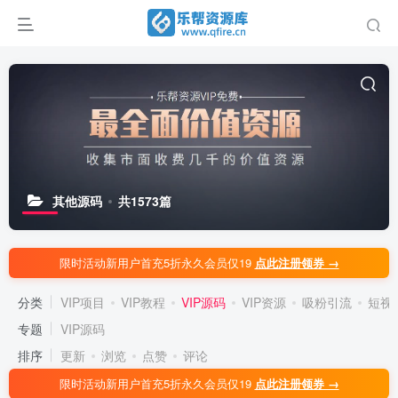
其他源码
共1573篇
限时活动新用户首充5折永久会员仅19
点此注册领券 →
分类
VIP项目
VIP教程
VIP源码
VIP资源
吸粉引流
短视
专题
VIP源码
排序
更新
浏览
点赞
评论
限时活动新用户首充5折永久会员仅19
点此注册领券 →