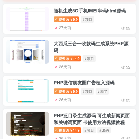
随机生成5G手机IMEI串码html源码
付费资源
9.9
# 项目
￥
27天前
22
大西瓜三合一收款码生成系统PHP源
码
付费资源
14.9
# 项目
￥
26天前
52
PHP微信朋友圈广告植入源码
付费资源
9.9
# 项目
# 淘宝
￥
26天前
25
PHP泛目录生成源码 可生成新闻页面
和关键词页面 带使用方法视频教程
付费资源
14.9
# 项目
# 源码
￥
26天前
43