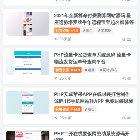
2021年全新算命付费测算网站源码 星
座运势塔罗牌牛年运程宝宝起名姻缘等
付费资源
9.9
# 项目
# 零基础
￥
26天前
22
PHP流量卡发货查单系统源码 流量卡
物流发货运单号查询平台
付费资源
14.9
# 项目
# 网站源码
￥
26天前
40
PHP安卓苹果APP在线封装打包制作
源码 H5手机网站转APP 免签封装绿标
付费资源
14.9
# 项目
￥
26天前
48
PHP二开在线要饭网赞助系统源码开