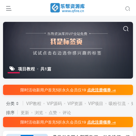
项目教程
共1篇
限时活动新用户首充5折永久会员仅19
点此注册领券 →
分类
VIP教程
VIP源码
VIP资源
VIP项目
吸粉引流
短
排序
更新
浏览
点赞
评论
限时活动新用户首充5折永久会员仅19
点此注册领券 →