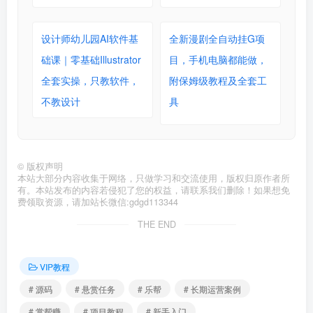
设计师幼儿园AI软件基
全新漫剧全自动挂G项
础课｜零基础Illustrator
目，手机电脑都能做，
全套实操，只教软件，
附保姆级教程及全套工
不教设计
具
©
版权声明
本站大部分内容收集于网络，只做学习和交流使用，版权归原作者所
有。本站发布的内容若侵犯了您的权益，请联系我们删除！如果想免
费领取资源，请加站长微信:gdgd113344
THE END
VIP教程
# 源码
# 悬赏任务
# 乐帮
# 长期运营案例
# 赏帮赚
# 项目教程
# 新手入门