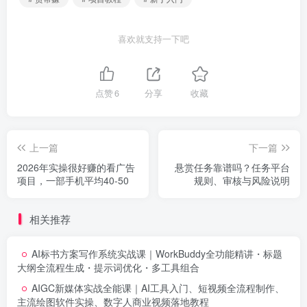
喜欢就支持一下吧
点赞
6
分享
收藏
上一篇
下一篇
2026年实操很好赚的看广告
悬赏任务靠谱吗？任务平台
项目，一部手机平均40-50
规则、审核与风险说明
相关推荐
AI标书方案写作系统实战课｜WorkBuddy全功能精讲・标题
大纲全流程生成・提示词优化・多工具组合
AIGC新媒体实战全能课｜AI工具入门、短视频全流程制作、
主流绘图软件实操、数字人商业视频落地教程