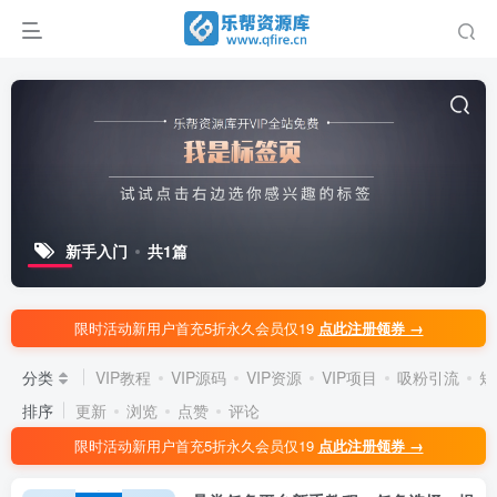
新手入门
共1篇
限时活动新用户首充5折永久会员仅19
点此注册领券 →
分类
VIP教程
VIP源码
VIP资源
VIP项目
吸粉引流
短
排序
更新
浏览
点赞
评论
限时活动新用户首充5折永久会员仅19
点此注册领券 →