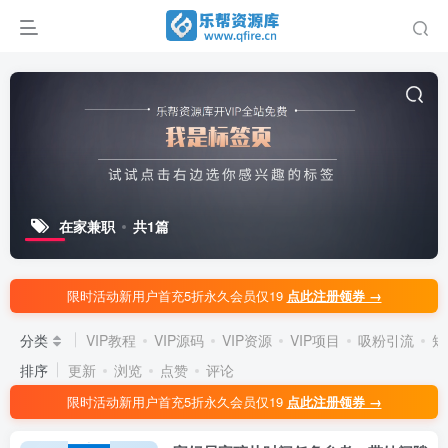
在家兼职
共1篇
限时活动新用户首充5折永久会员仅19
点此注册领券 →
分类
VIP教程
VIP源码
VIP资源
VIP项目
吸粉引流
短
排序
更新
浏览
点赞
评论
限时活动新用户首充5折永久会员仅19
点此注册领券 →