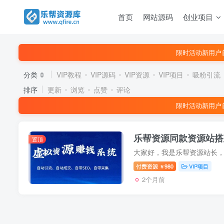
首页
网站源码
创业项目
限时活动新用户
分类
VIP教程
VIP源码
VIP资源
VIP项目
吸粉引流
排序
更新
浏览
点赞
评论
限时活动新用户
乐帮资源同款资源站搭
置顶
付费资源
980
VIP项目
￥
2个月前