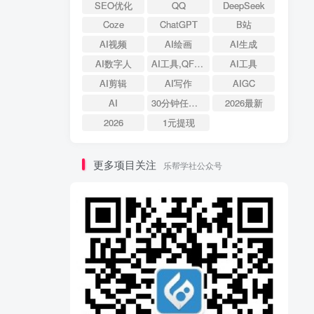
SEO优化
QQ
DeepSeek
Coze
ChatGPT
B站
AI视频
AI绘画
AI生成
AI数字人
AI工具,QFire专题,AI搜索,资源导航
AI工具
AI剪辑
AI写作
AIGC
AI
30分钟任务体验
2026最新
2026
1元提现
更多项目关注
乐帮学社公众号