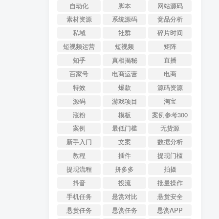
自动化
脚本
网站源码
素材资源
系统源码
竞品分析
私域
社群
碎片时间
短视频运营
短视频
矩阵
知乎
真相揭秘
直播
百家号
电商运营
电商
特效
爆款
源码资源
源码
游戏项目
淘宝
涨粉
模板
案例参考300
案例
最低门槛
无货源
新手入门
文案
数据分析
教程
插件
提现门槛
提现流程
拼多多
拍摄
抖音
投流
批量操作
手机任务
悬赏对比
悬赏安全
悬赏任务
悬赏任务
悬赏APP