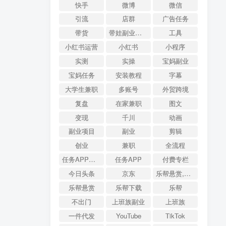
快手
微博
微信
引流
店群
广告任务
带货
带娃副业参考
工具
小红书运营
小红书
小程序
实测
实操
宝妈副业
宝妈任务
安装教程
字幕
大学生兼职
多账号
外贸跨境
复盘
在家兼职
图文
变现
千川
动画
副业项目
副业
剪辑
创业
兼职
全流程
任务APP排行
任务APP
付费专栏
今日头条
京东
乐帮悬赏,QFire专题,AI搜索,资源导航
乐帮悬赏
乐帮下载
乐帮
不出门
上班族副业
上班族
一件代发
YouTube
TikTok