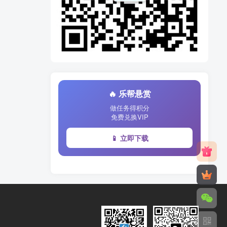
🔥 乐帮悬赏
做任务得积分
免费兑换VIP
📱 立即下载