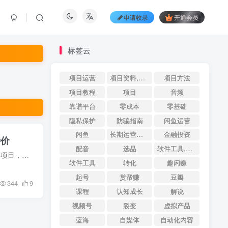
申请收录
开通会员
标签云
项目运营
项目资料,QFire专题,AI搜索,资源导航
项目方法
项目教程
项目
音频
靠谱平台
零成本
零基础
隐私保护
防骗指南
闲鱼运营
闲鱼
长期运营案例
金融投资
特价
配音
选品
软件工具,QFire专题,AI搜索,资源导航
大家好，我是乐帮资源站长，大家所看到的我这个乐帮资源站，已经更新三年了，也就是说这个资源站项目，我已经操作了三年之久，随着我更新的内容越多，只会越做越大，所以资源站项目也是一个长久...
软件工具
转化
趣闲赚
起号
赏帮赚
豆瓣
344
9
课程
认知成长
解说
视频号
裂变
虚拟产品
蓝海
自媒体
自动化内容