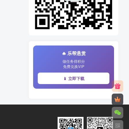
🔥 乐帮悬赏
做任务得积分
免费兑换VIP
📱 立即下载