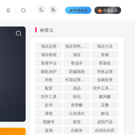
申请收录
开通会员
标签云
项目运营
项目资料,QFire专题,AI搜索,资源导航
项目方法
项目教程
项目
音频
靠谱平台
零成本
零基础
隐私保护
防骗指南
闲鱼运营
闲鱼
长期运营案例
金融投资
配音
选品
软件工具,QFire专题,AI搜索,资源导航
软件工具
转化
趣闲赚
起号
赏帮赚
豆瓣
课程
认知成长
解说
视频号
裂变
虚拟产品
蓝海
自媒体
自动化内容