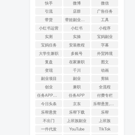
快手
微博
微信
引流
店群
广告任务
带货
带娃副业参考
工具
小红书运营
小红书
小程序
实测
实操
宝妈副业
宝妈任务
安装教程
字幕
大学生兼职
多账号
外贸跨境
复盘
在家兼职
图文
变现
千川
动画
副业项目
副业
剪辑
创业
兼职
全流程
任务APP排行
任务APP
付费专栏
今日头条
京东
乐帮悬赏,QFire专题,AI搜索,资源导航
乐帮悬赏
乐帮下载
乐帮
不出门
上班族副业
上班族
一件代发
YouTube
TikTok