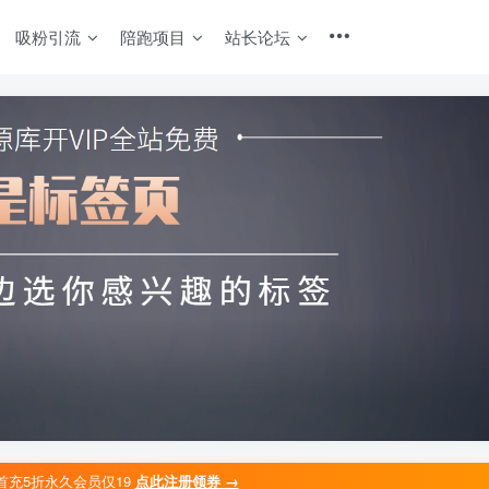
吸粉引流
陪跑项目
站长论坛
首充5折永久会员仅19
点此注册领券 →