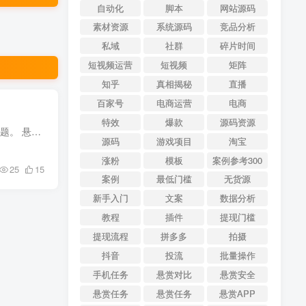
自动化
脚本
网站源码
素材资源
系统源码
竞品分析
私域
社群
碎片时间
短视频运营
短视频
矩阵
知乎
真相揭秘
直播
百家号
电商运营
电商
特效
爆款
源码资源
做悬赏任务需要注册账号、填信息、截图提交，很多人担心隐私安全。今天详细讲讲悬赏APP的安全问题。 悬赏APP安全吗？ 正规悬赏平台是安全的。但要注意： ✅ 正规平台：只要求必要信息，有...
源码
游戏项目
淘宝
涨粉
模板
案例参考300
25
15
案例
最低门槛
无货源
新手入门
文案
数据分析
教程
插件
提现门槛
提现流程
拼多多
拍摄
抖音
投流
批量操作
手机任务
悬赏对比
悬赏安全
悬赏任务
悬赏任务
悬赏APP