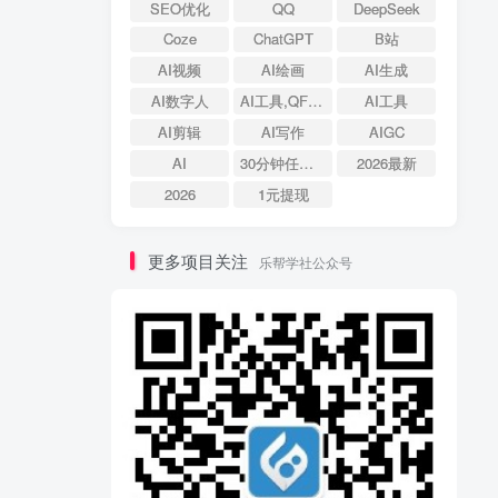
SEO优化
QQ
DeepSeek
Coze
ChatGPT
B站
AI视频
AI绘画
AI生成
AI数字人
AI工具,QFire专题,AI搜索,资源导航
AI工具
AI剪辑
AI写作
AIGC
AI
30分钟任务体验
2026最新
2026
1元提现
更多项目关注
乐帮学社公众号