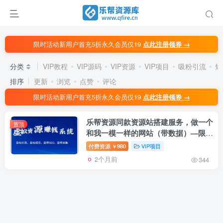
限时活动新用户首充5折永久会员仅19
点此注册领券 →
分类
VIP教程
VIP源码
VIP资源
VIP项目
吸粉引流
短
排序
更新
浏览
点赞
评论
限时活动新用户首充5折永久会员仅19
点此注册领券 →
乐帮资源同款资源站搭建服务，做一个
置顶
和我一模一样的网站（带数据）—限时
特价
付费资源
980
VIP项目
￥
2个月前
344