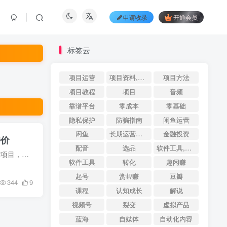
申请收录
开通会员
标签云
项目运营
项目资料,QFire专题,AI搜索,资源导航
项目方法
项目教程
项目
音频
靠谱平台
零成本
零基础
隐私保护
防骗指南
闲鱼运营
闲鱼
长期运营案例
金融投资
特价
配音
选品
软件工具,QFire专题,AI搜索,资源导航
大家好，我是乐帮资源站长，大家所看到的我这个乐帮资源站，已经更新三年了，也就是说这个资源站项目，我已经操作了三年之久，随着我更新的内容越多，只会越做越大，所以资源站项目也是一个长久...
软件工具
转化
趣闲赚
起号
赏帮赚
豆瓣
344
9
课程
认知成长
解说
视频号
裂变
虚拟产品
蓝海
自媒体
自动化内容