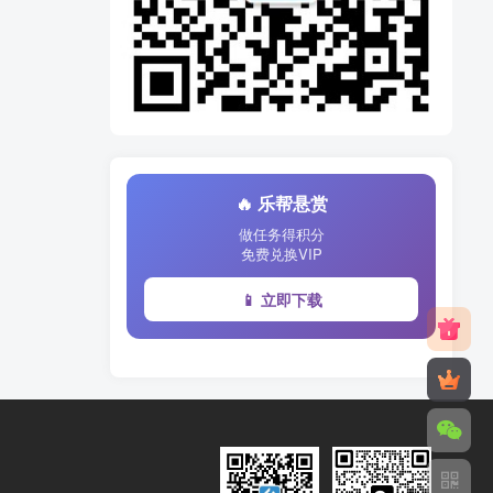
🔥 乐帮悬赏
做任务得积分
免费兑换VIP
📱 立即下载