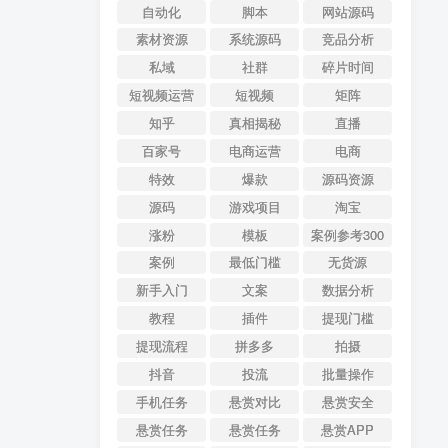
自动化
脚本
网站源码
素材资源
系统源码
竞品分析
私域
社群
碎片时间
短视频运营
短视频
矩阵
知乎
真相揭秘
直播
百家号
电商运营
电商
特效
爆款
源码资源
源码
游戏项目
淘宝
涨粉
模板
案例参考300
案例
最低门槛
无货源
新手入门
文案
数据分析
教程
插件
提现门槛
提现流程
拼多多
拍摄
抖音
投流
批量操作
手机任务
悬赏对比
悬赏安全
悬赏任务
悬赏任务
悬赏APP