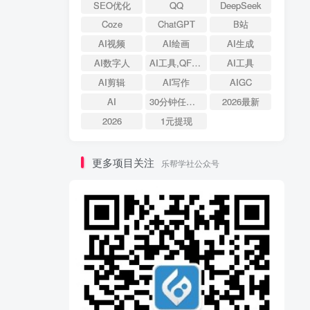
SEO优化
QQ
DeepSeek
Coze
ChatGPT
B站
AI视频
AI绘画
AI生成
AI数字人
AI工具,QFire专题,AI搜索,资源导航
AI工具
AI剪辑
AI写作
AIGC
AI
30分钟任务体验
2026最新
2026
1元提现
更多项目关注
乐帮学社公众号