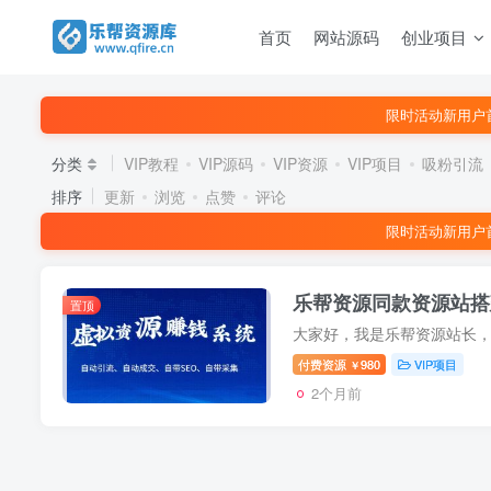
首页
网站源码
创业项目
限时活动新用户
分类
VIP教程
VIP源码
VIP资源
VIP项目
吸粉引流
排序
更新
浏览
点赞
评论
限时活动新用户
乐帮资源同款资源站搭
置顶
付费资源
980
VIP项目
￥
2个月前