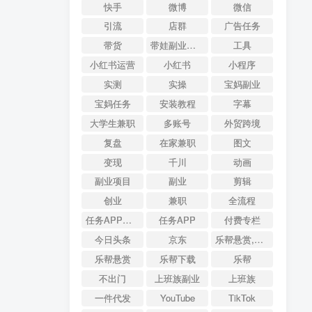
快手
微博
微信
引流
店群
广告任务
带货
带娃副业参考
工具
小红书运营
小红书
小程序
实测
实操
宝妈副业
宝妈任务
安装教程
字幕
大学生兼职
多账号
外贸跨境
复盘
在家兼职
图文
变现
千川
动画
副业项目
副业
剪辑
创业
兼职
全流程
任务APP排行
任务APP
付费专栏
今日头条
京东
乐帮悬赏,QFire专题,AI搜索,资源导航
乐帮悬赏
乐帮下载
乐帮
不出门
上班族副业
上班族
一件代发
YouTube
TikTok