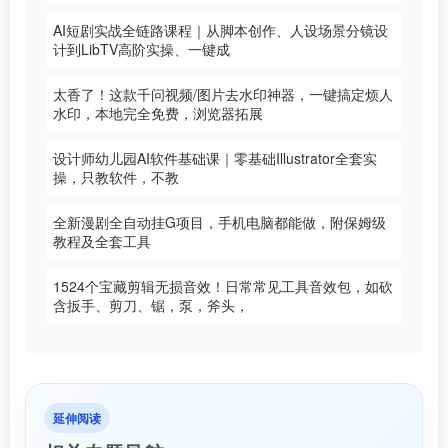
AI短剧实战全链路课程｜从脚本创作、人设场景分镜设
计到LibTV高阶实操、一键成
太香了！这款千问视频/图片去水印神器，一键搞定烦人
水印，本地完全免费，浏览器拓展
设计师幼儿园AI软件基础课｜零基础Illustrator全套实
操，只教软件，不教
全新漫剧全自动挂G项目，手机电脑都能做，附保姆级
教程及全套工具
1524个宝藏剪辑无损音效！日常常见工具音效包，如砍
含扳手、剪刀、锯，泵，斧头，
延伸阅读