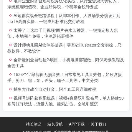
电商企业财务合规与税务优化实战，从行业合规大势切入，
系统梳理增值税、企业所得税、个税等全税种要点
AI短剧实战全链路课程｜从脚本创作、人设场景分镜设计到
LibTV高阶实操、一键成片标准化交付教程
太香了！这款千问视频/图片去水印神器，一键搞定烦人水
印，本地完全免费，浏览器拓展插件
设计师幼儿园AI软件基础课｜零基础Illustrator全套实操，只
教软件，不教设计
全新漫剧全自动挂G项目，手机电脑都能做，附保姆级教程及
全套工具
1524个宝藏剪辑无损音效！日常常见工具音效包，如砍含扳
手、剪刀、锯，泵，斧头，锤子工具等，中文分类
捕鱼大作战全自动打金，附全套工具详细教程
视频号矩阵获客系统课｜视频+直播双引擎布局，单人搭建50
账号矩阵玩法，流量入池、搜索占位、全域引流沉
站长笔记
站长导航
APP下载
关于我们
Copyright © 2023 ·
乐帮资源库
赣ICP备2026002879号