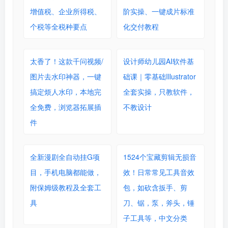
增值税、企业所得税、
阶实操、一键成片标准
个税等全税种要点
化交付教程
太香了！这款千问视频/
设计师幼儿园AI软件基
图片去水印神器，一键
础课｜零基础Illustrator
搞定烦人水印，本地完
全套实操，只教软件，
全免费，浏览器拓展插
不教设计
件
全新漫剧全自动挂G项
1524个宝藏剪辑无损音
目，手机电脑都能做，
效！日常常见工具音效
附保姆级教程及全套工
包，如砍含扳手、剪
具
刀、锯，泵，斧头，锤
子工具等，中文分类